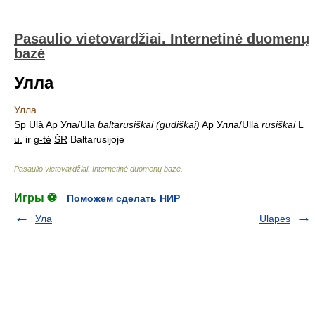
Pasaulio vietovardžiai. Internetinė duomenų
bazė
Улла
Улла
Sp
Ulà
Ap
У
ла/Ula
baltarusiškai (gudiškai)
Ap
Улла/Ulla
rusiškai
L
u.
ir
g-tė
ŠR
Baltarusijoje
Pasaulio vietovardžiai. Internetinė duomenų bazė
.
Игры ⚽
Поможем сделать НИР
Ула
Ulapes