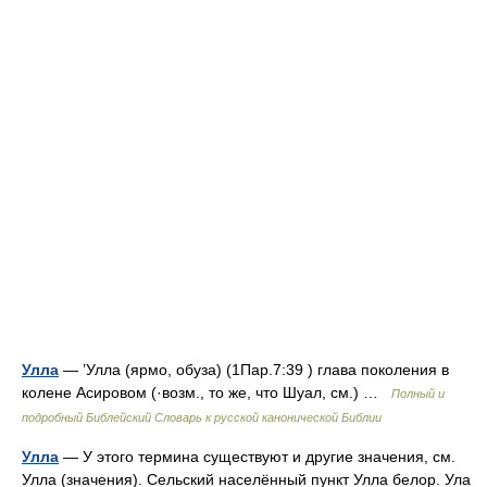
Улла
— ’Улла (ярмо, обуза) (1Пар.7:39 ) глава поколения в
колене Асировом (·возм., то же, что Шуал, см.) …
Полный и
подробный Библейский Словарь к русской канонической Библии
Улла
— У этого термина существуют и другие значения, см.
Улла (значения). Сельский населённый пункт Улла белор. Ула