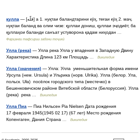
қулла
— [قلّه] а 1. нуқтаи баландтарини кӯҳ, теғаи кӯҳ 2. маҷ.
нуқтаи баланд ва олии чизе: қуллаи дониш, қуллаи эҷодиёт, ба
қуллаҳои баланди санъат устуворона қадам ниҳодан …
Фарҳанги тафсирии забони тоҷикӣ
Улла (река)
— Улла река Улла у впадения в Западную Двину
Характеристика Длина 123 км Площадь …
Википедия
Улла (значения)
— Улла: Улла уменьшительная форма имени
Урсула (нем. Ursula) и Ульрика (норв. Ulrika). Улла (белор. Ула,
польск. Uła) посёлок городского типа (местечко) в
Бешенковичском районе Витебской области (Белоруссия). Улла
(река) река …
Википедия
Улла Пиа
— Пиа Нильсен Pia Nielsen Дата рождения
17 февраля 1945(1945 02 17) (67 лет) Место рождения
Копенгаген, Дания Страна …
Википедия