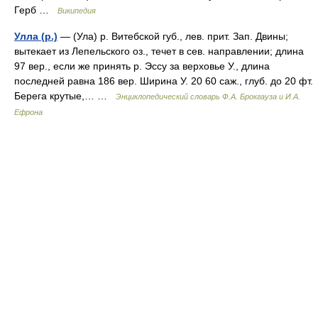
Герб …
Википедия
Улла (р.)
— (Ула) р. Витебской губ., лев. прит. Зап. Двины;
вытекает из Лепельского оз., течет в сев. направлении; длина
97 вер., если же принять р. Эссу за верховье У., длина
последней равна 186 вер. Ширина У. 20 60 саж., глуб. до 20 фт.
Берега крутые,… …
Энциклопедический словарь Ф.А. Брокгауза и И.А.
Ефрона