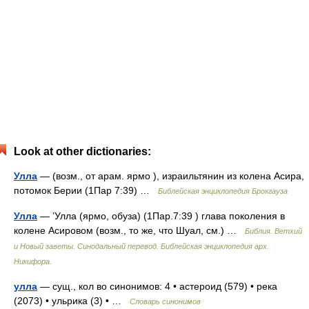
Look at other dictionaries:
Улла
— (возм., от арам. ярмо ), израильтянин из колена Асира,
потомок Берии (1Пар 7:39) …
Библейская энциклопедия Брокгауза
Улла
— ’Улла (ярмо, обуза) (1Пар.7:39 ) глава поколения в
колене Асировом (возм., то же, что Шуал, см.) …
Библия. Ветхий
и Новый заветы. Синодальный перевод. Библейская энциклопедия арх.
Никифора.
улла
— сущ., кол во синонимов: 4 • астероид (579) • река
(2073) • ульрика (3) • …
Словарь синонимов